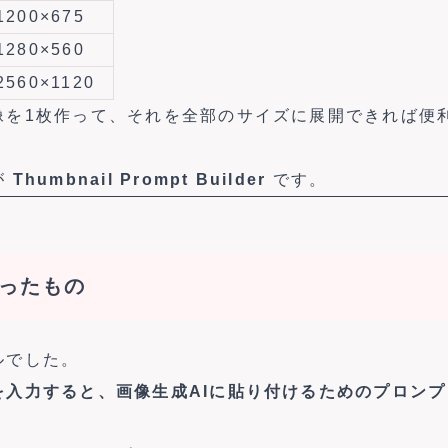
1200×675
1280×560
2560×1120
像を1枚作って、それを全部のサイズに展開できれば便
が
Thumbnail Prompt Builder
です。
ったもの
ルでした。
を入力すると、画像生成AIに貼り付けるためのプロン