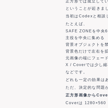
正方形では成立してい
ということが起きま
当初はCodexと相
たとえば、
SAFE ZONEを中央
主役を中央に集める
背景オブジェクトを
背景色だけで左右を
元画像の端にフェー
X / Coverでは
などです。
どれも一定の効果は
ただ、決定的な問題
正方形画像からCov
Coverは 1280×