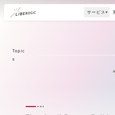
サービス
メ
イ
ン
コ
Topic
ン
s
テ
ン
ツ
に
ス
キ
ッ
プ