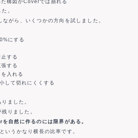
た構図がCoverでは崩れる
した。
談しながら、いくつかの方向を試しました。
60%にする
禁止する
拡張する
ドを入れる
少し縮小して切れにくくする
ありました。
が残りました。
erを自然に作るのには限界がある。
560 というかなり横長の比率です。