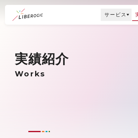
サービス
メ
イ
ン
実績紹介
コ
ン
Works
テ
ン
ツ
に
ス
キ
ッ
プ