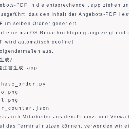
.app
ebots-PDF in die entsprechende
ziehen un
ausgeführt, das den Inhalt der Angebots-PDF lies
F im selben Ordner generiert.
rd eine macOS-Benachrichtigung angezeigt und d
F wird automatisch geöffnet.
 folgendermaßen aus.
生成/

注書生成.app

hase_order.py

o.png

l.png

er_counter.json
ss auch Mitarbeiter aus dem Finanz- und Verwal
auf das Terminal nutzen können, verwenden wir e