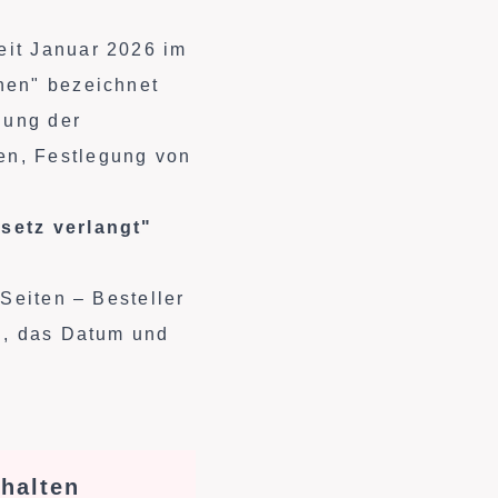
eit Januar 2026 im
nen" bezeichnet
gung der
en, Festlegung von
esetz verlangt"
 Seiten – Besteller
ag, das Datum und
thalten