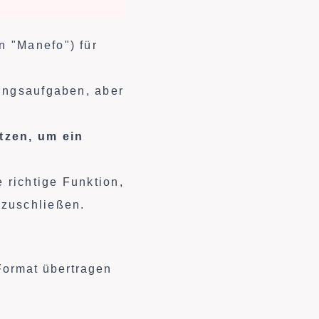
n "Manefo") für
nungsaufgaben, aber
tzen, um ein
 richtige Funktion,
bzuschließen.
Format übertragen