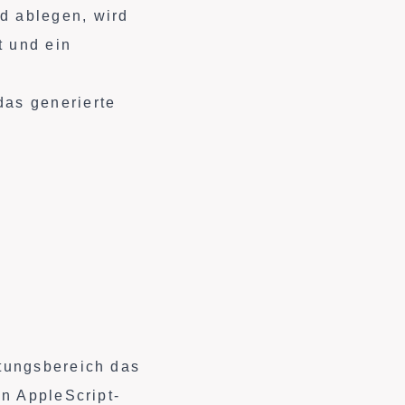
d ablegen, wird
t und ein
as generierte
tungsbereich das
in AppleScript-