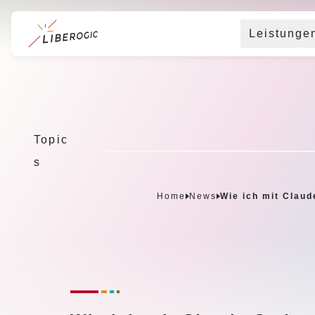
Leistunge
Z
u
m
H
Topic
a
s
u
p
Home
News
Wie ich mit Claud
t
i
n
h
a
l