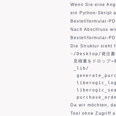
Wenn Sie eine Ang
ein Python-Skript 
Bestellformular-PD
Nach Abschluss wi
Bestellformular-PD
Die Struktur sieht
~/Desktop/発注書
 見積書をドロップ→発
 _lib/

  generate_purc
  liberogic_log
  liberogic_sea
  purchase_ord
Da wir möchten, da
Tool ohne Zugriff 