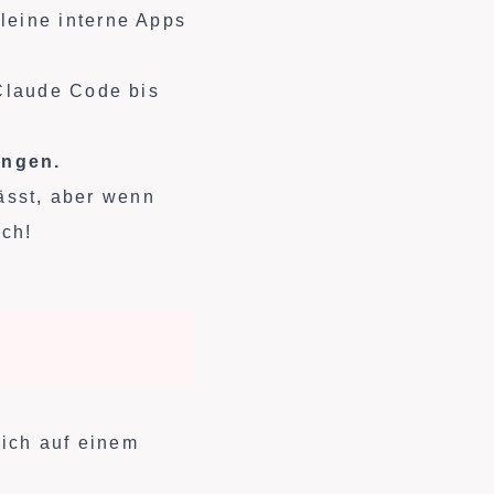
leine interne Apps
Claude Code bis
ingen.
lässt, aber wenn
sch!
lich auf einem