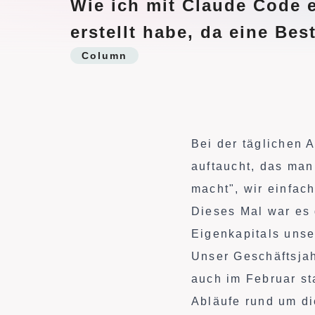
Wie ich mit Claude Code 
t
erstellt habe, da eine Be
s
Column
p
r
i
n
g
Bei der täglichen 
e
auftaucht, das man
n
macht", wir einfac
Dieses Mal war es 
Eigenkapitals uns
Unser Geschäftsjah
auch im Februar st
Abläufe rund um di