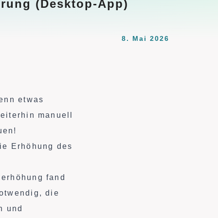
erung (Desktop-App)
8. Mai 2026
wenn etwas
eiterhin manuell
uen!
die Erhöhung des
alerhöhung fand
otwendig, die
n und