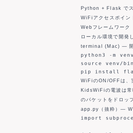
Python + Fla
WiFiアクセスポイン
Webフレームワーク
ローカル環境で開発
terminal (Mac)
python3 -m venv
source venv/bin
pip install fl
WiFiのON/OF
KidsWiFiの電波
のパケットをドロッ
app.py（抜粋）— 
import subproce