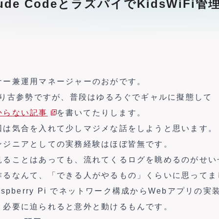
de CodeとラズパイでKidsWiF
ナー兼運用マネージャーのおがです。
かり古参勢ですが、普段はゆるろぐでギャルに擬態して
からない記事
を書いてたりします。
回は気合を入れて少しマジメな話をしようと思います。
ンジニアとしての実務経験はほぼ皆無です。
見ることはあっても、流れてくるログを眺めるのがせい
作るなんて、「できる人がやるもの」くらいに思ってま
spberry Pi でネットワーク構成からWebアプリの
、必要に迫られると意外と動けるもんです。