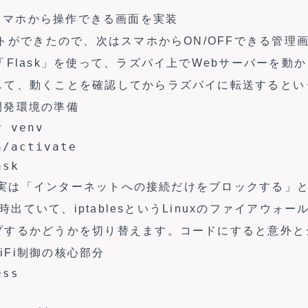
sk でスマホから操作できる画面を実装
トができたので、次はスマホからON/OFFできる管理画面
「Flask」を使って、ラズパイ上でWebサーバーを動か
して、動くことを確認してからラズパイに転送するとい
 — 開発環境の準備
 venv

/activate

ask
Fは、実は「インターネットへの接続だけをブロックする」
は常時出ていて、iptablesというLinuxのファイアウ
プするかどうかを切り替えます。コードにすると意外と
WiFi制御の核心部分
ss
