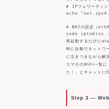
# IPフォワーディン
echo "net.ipv4
# NATの設定（et
sudo iptables 
再起動するたびにwl
時に自動でネットワー
に泣きつきながら解
スマホのWiFi一覧
た！」とチャットに
Step 3 —