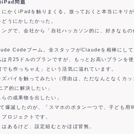
iPad問題
にかくiPadを触りまくる。放っておくと本当にキリ
をどうにかしたかった。
ミングで、会社から「自社ハッカソン的に、好きなもの
ude Codeブーム。全スタッフがClaudeを相棒に
私は月25ドルのプランですが、もっとお高いプランを
で何でも作っちゃえ」という活気に溢れています。
ラズパイを触ってみたい（理由は、ただなんとなくカッ
ジニア的に解決したい」
しらの成果物を出したい」
て爆誕したのが、「スマホのボタン一つで、子ども用Wi-
」プロジェクトです。
とはあるけど、設定組むとかほぼ皆無。