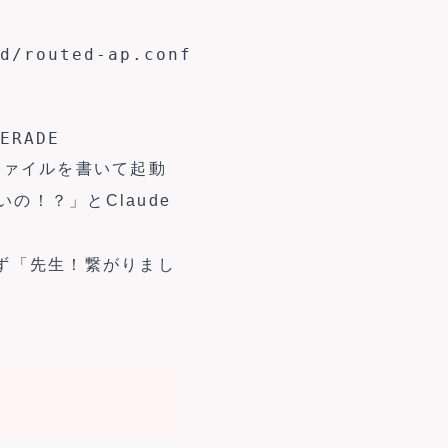
d/routed-ap.conf

ERADE
スファイルを書いて起動
！？」とClaude
わず「先生！繋がりまし