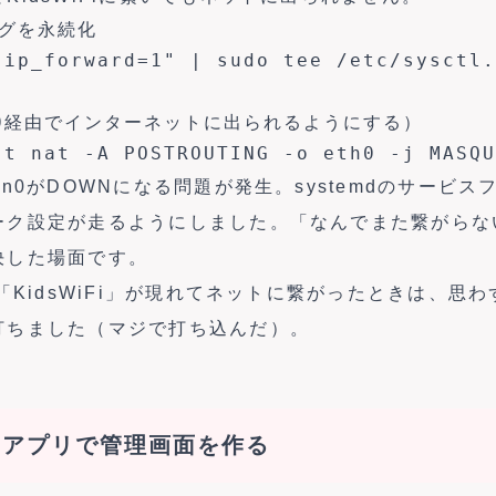
グを永続化

.ip_forward=1" | sudo tee /etc/sysctl.
h0経由でインターネットに出られるようにする）

-t nat -A POSTROUTING -o eth0 -j MASQU
an0がDOWNになる問題が発生。systemdのサービ
ク設定が走るようにしました。「なんでまた繋がらないの
決した場面です。
に「KidsWiFi」が現れてネットに繋がったときは、思
打ちました（マジで打ち込んだ）。
 Webアプリで管理画面を作る