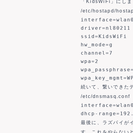
「KidsWiFi」にし
/etc/hostapd/hosta
interface=wlan0
driver=nl80211

ssid=KidsWiFi

hw_mode=g

channel=7

wpa=2

wpa_passphras
wpa_key_mgmt=W
続いて、繋いできた
/etc/dnsmasq.conf
interface=wlan0
dhcp-range=192
最後に、ラズパイがイ
す。これをやらないと