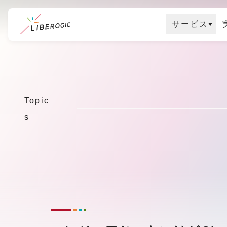
サービス
メ
イ
ン
コ
Topic
ン
s
テ
ン
ツ
に
ス
キ
ッ
プ