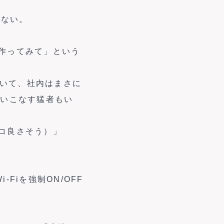
がない。
作ってみて」という
していて、社内はまさに
使いこなす猛者もい
コ良さそう）」
Fiを強制ON/OFF