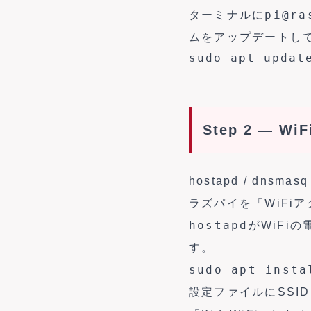
pi@ra
ターミナルに
ムをアップデートし
sudo apt updat
Step 2 — 
hostapd / dnsmasq
ラズパイを「WiFi
hostapd
がWiFi
す。
sudo apt insta
設定ファイルにSSI