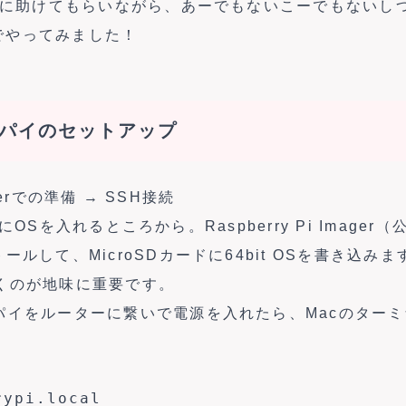
deに助けてもらいながら、あーでもないこーでもないし
でやってみました！
 ラズパイのセットアップ
magerでの準備 → SSH接続
i 4にOSを入れるところから。Raspberry Pi Imag
ールして、MicroSDカードに64bit OSを書き込み
くのが地味に重要です。
パイをルーターに繋いで電源を入れたら、Macのター
rypi.local