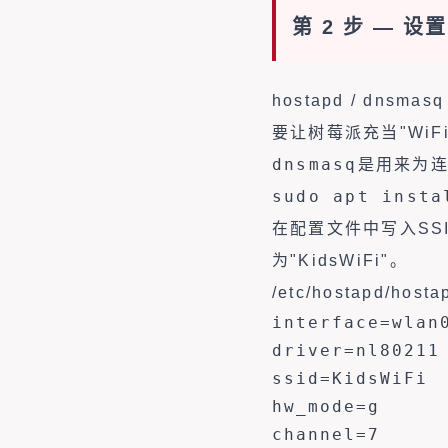
第 2 步 — 设置
hostapd / dnsmasq
要让树莓派充当"Wi
dnsmasq
是用来为连
sudo apt insta
在配置文件中写入SS
为"KidsWiFi"。
/etc/hostapd/hosta
interface=wlan0
driver=nl80211

ssid=KidsWiFi

hw_mode=g

channel=7
