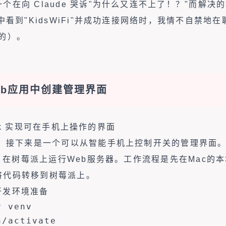
个在向 Claude 哭诉"为什么又连不上了！？"而解决
中看到"KidsWiFi"并成功连接网络时，我情不自禁地
的）。
eb应用中创建管理界面
lask 实现可在手机上操作的界面
成，接下来是一个可以从智能手机上控制开关的管理界面。我
k」，在树莓派上运行Web服务器。工作流程是先在Mac的
将代码转移到树莓派上。
 — 开发环境准备
 venv

/activate
