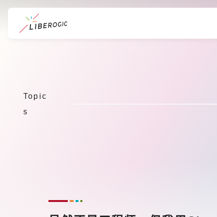
跳
转
到
主
Topic
要
s
内
容