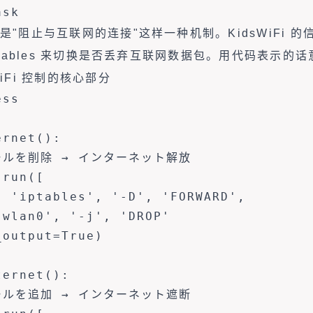
ask
只是"阻止与互联网的连接"这样一种机制。KidsWiFi 
 iptables 来切换是否丢弃互联网数据包。用代码表示的
WiFi 控制的核心部分
ss

rnet():

ールを削除 → インターネット解放

run([

 'iptables', '-D', 'FORWARD',

wlan0', '-j', 'DROP'

output=True)

ernet():

ールを追加 → インターネット遮断
