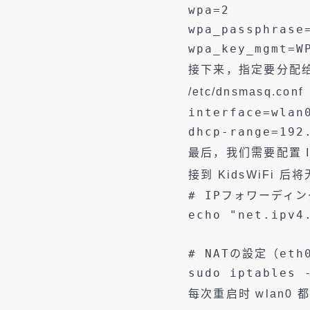
wpa=2

wpa_passphras
wpa_key_mgmt=W
接下来，指定要分配给
/etc/dnsmasq.conf
interface=wlan0
dhcp-range=192
最后，我们需要配置 
接到 KidsWiFi 
# IPフォワーディン
echo "net.ipv4
# NATの設定（et
sudo iptables 
每次重启时 wlan0