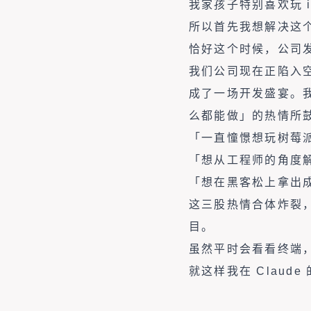
我家孩子特别喜欢玩 
所以首先我想解决这
恰好这个时候，公司
我们公司现在正陷入空前
成了一场开发盛宴。我
么都能做」的热情所
「一直憧憬想玩树莓
「想从工程师的角度解决
「想在黑客松上拿出
这三股热情合体炸裂，
目。
虽然平时会看看终端
就这样我在 Clau