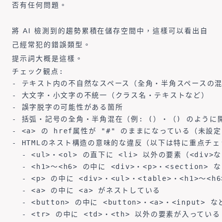
否有任何問題。
將 AI 檢測到的趨勢累積在儲存空間中，這樣可以看出自
己經常犯的錯誤類型。
提示詞大概是這樣。
チェック観点:

- テキスト内の不自然なスペース（全角・半角スペースの混
- 大文字・小文字の不統一（クラス名・テキストなど）

- 誤字脱字の可能性がある箇所

- 括弧・記号の全角・半角混在（例: (）・（) のように
- <a> の href属性が "#" のままになっている（未設
- HTMLのネスト構造の意味的な違反（以下は特に重点チェッ
  - <ul>・<ol> の直下に <li> 以外の要素（<div
  - <h1>〜<h6> の中に <div>・<p>・<sectio
  - <p> の中に <div>・<ul>・<table>・<h1>
  - <a> の中に <a> がネストしている

  - <button> の中に <button>・<a>・<inpu