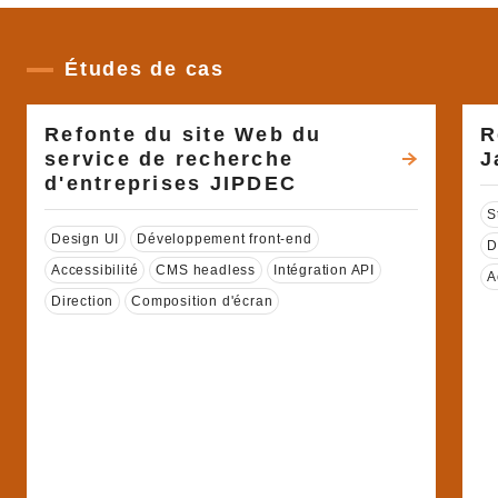
Études de cas
Refonte du site Web du
R
service de recherche
J
d'entreprises JIPDEC
É
S
Étiquette
Design UI
Développement front-end
D
Accessibilité
CMS headless
Intégration API
A
Direction
Composition d'écran