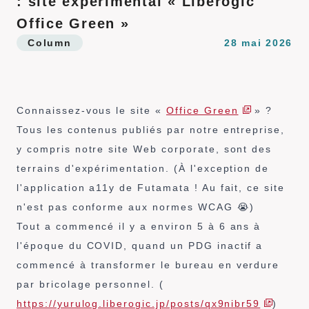
: site expérimental « Liberogic
r
i
Office Green »
n
Column
28 mai 2026
c
i
p
a
Connaissez-vous le site «
Office Green
» ?
l
Tous les contenus publiés par notre entreprise,
y compris notre site Web corporate, sont des
terrains d'expérimentation. (À l'exception de
l'application a11y de Futamata ! Au fait, ce site
n'est pas conforme aux normes WCAG 😭)
Tout a commencé il y a environ 5 à 6 ans à
l'époque du COVID, quand un PDG inactif a
commencé à transformer le bureau en verdure
par bricolage personnel. (
https://yurulog.liberogic.jp/posts/qx9nibr59
)